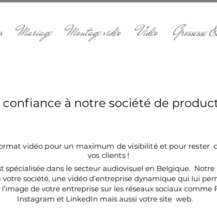
s
Mariage
Montage vidéo
Vidéo
Grossesse &
n vidéo en Belgique pour booster votre entreprise sur facebook , instagram, google . vidéo corporate , création film promotionnel et vidéo mariage
ait confiance à notre société de produc
format vidéo pour un maximum de visibilité et pour rester d
vos clients !
t spécialisée dans le secteur audiovisuel en Belgique. Notre 
 votre société, une vidéo d’entreprise dynamique qui lui per
r l’image de votre entreprise sur les réseaux sociaux comme
Instagram et LinkedIn mais aussi votre site web.