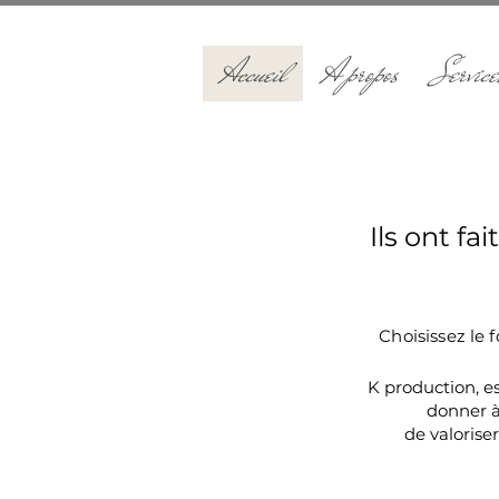
Accueil
A propos
Service
K Production. entreprise productio
Ils ont f
Choisissez le 
K production, es
donner à
de valorise